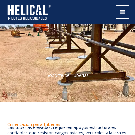
Ir
al
contenido
Soporte de Tuberías
Cimentación para tuberías
Las tuberías elevadas, requieren apoyos estructurales
confiables que resistan cargas axiales, verticales y laterales