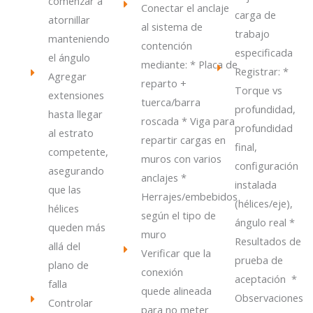
comenzar a
Conectar el anclaje
carga de
atornillar
al sistema de
trabajo
manteniendo
contención
especificada
el ángulo
mediante: * Placa de
Registrar: *
Agregar
reparto +
Torque vs
extensiones
tuerca/barra
profundidad,
hasta llegar
roscada * Viga para
profundidad
al estrato
repartir cargas en
final,
competente,
muros con varios
configuración
asegurando
anclajes *
instalada
que las
Herrajes/embebidos
(hélices/eje),
hélices
según el tipo de
ángulo real *
queden más
muro
Resultados de
allá del
Verificar que la
prueba de
plano de
conexión
aceptación *
falla
quede alineada
Observaciones
Controlar
para no meter