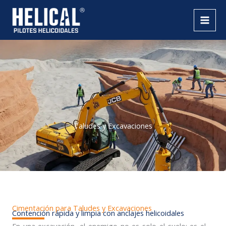
Ir
al
contenido
Taludes y Excavaciones
Cimentación para Taludes y Excavaciones​
Contención rápida y limpia con anclajes helicoidales