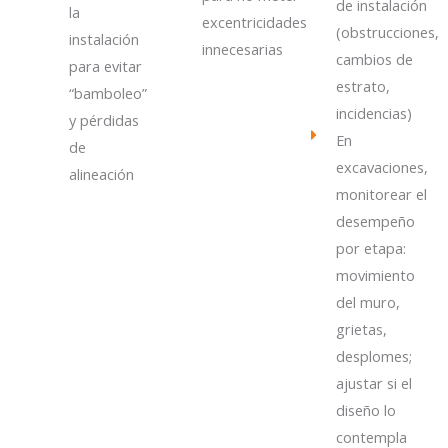
de instalación
la
excentricidades
(obstrucciones,
instalación
innecesarias
cambios de
para evitar
estrato,
“bamboleo”
incidencias)
y pérdidas
En
de
excavaciones,
alineación
monitorear el
desempeño
por etapa:
movimiento
del muro,
grietas,
desplomes;
ajustar si el
diseño lo
contempla