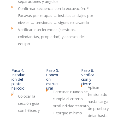
separaciones y ángulos
Confirmar secuencia con la excavación: *
Excavas por etapas → instalas anclajes por
niveles → tensionas → sigues excavando
Verificar interferencias (servicios,
colindancias, propiedad) y accesos del
equipo
Paso 4:
Paso 5:
Paso 6:
Instalac
Conexi
Verifica
ión del
ón
ción y
pilote
estruct
cierre
Aplicar
helicoid
ural
Terminar cuando se
al
tensionado
Colocar la
cumpla el criterio:
hasta carga
sección guía
profundidad/estrato
de prueba y
con hélices y
+ torque mínimo
dejar hasta