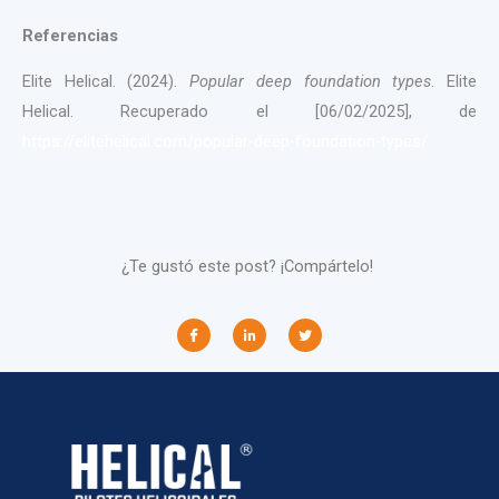
Referencias
Elite Helical. (2024).
Popular deep foundation types
. Elite
Helical. Recuperado el [06/02/2025], de
https://elitehelical.com/popular-deep-foundation-types/
¿Te gustó este post? ¡Compártelo!